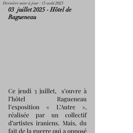
Dernière mise à jour :
15 août 2025
03  juillet 2025 - Hôtel de 
Ragueneau
Ce jeudi 3 juillet,  s’ouvre à 
l’hôtel Ragueneau 
l’exposition « L’Autre », 
réalisée par un collectif 
d’artistes iraniens. Mais, du 
fait de la guerre qui a opposé 