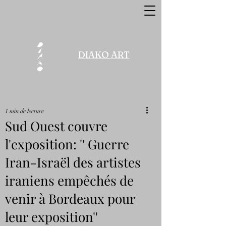
DIAKO ART
1 min de lecture
Sud Ouest couvre
l'exposition: '' Guerre
Iran-Israël des artistes
iraniens empêchés de
venir à Bordeaux pour
leur exposition''