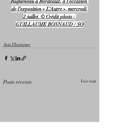
Ragueneau à Bordeaux, à l’occasion 
de l’exposition « L’Autre », mercredi 
2 juillet. © Crédit photo : 
GUILLAUME BONNAUD / SO
Arts Plastiques
Posts récents
Voir tout