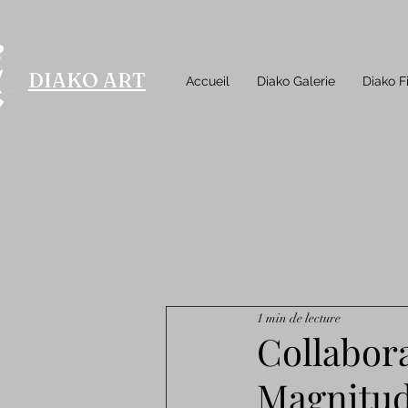
DIAKO ART
Accueil
Diako Galerie
Diako F
1 min de lecture
Collabora
Magnitude