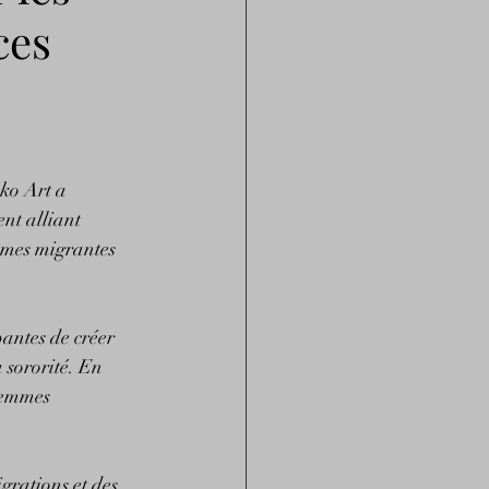
ces
ko Art a 
nt alliant 
emmes migrantes 
antes de créer 
 sororité. En 
femmes 
grations et des 