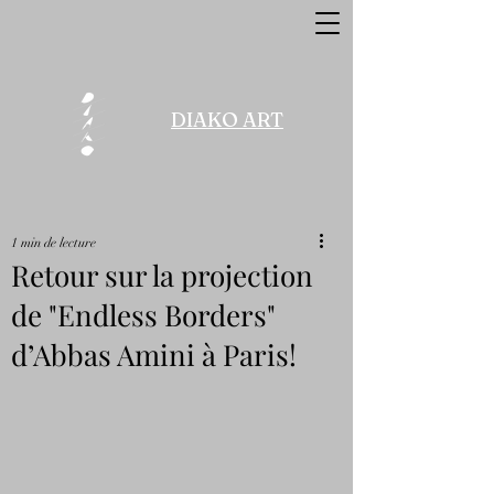
DIAKO ART
1 min de lecture
Retour sur la projection
de "Endless Borders"
d’Abbas Amini à Paris!