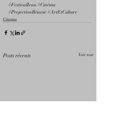
#FestivalIran
#Cinéma
#ProjectionRéussie
#ArtEtCulture
Cinema
Posts récents
Voir tout