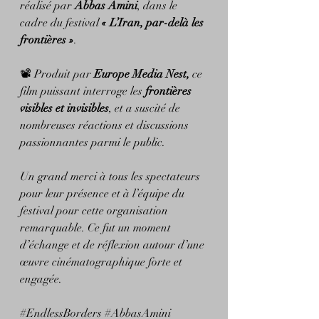
réalisé par 
Abbas Amini
, dans le 
cadre du festival 
« L’Iran, par-delà les 
frontières »
.
📽 Produit par 
Europe Media Nest
,
 ce 
film puissant interroge les 
frontières 
visibles et invisibles
, et a suscité de 
nombreuses réactions et discussions 
passionnantes parmi le public.
Un grand merci à tous les spectateurs 
pour leur présence et à l’équipe du 
festival pour cette organisation 
remarquable. Ce fut un moment 
d’échange et de réflexion autour d’une 
œuvre cinématographique forte et 
engagée.
#EndlessBorders
#AbbasAmini