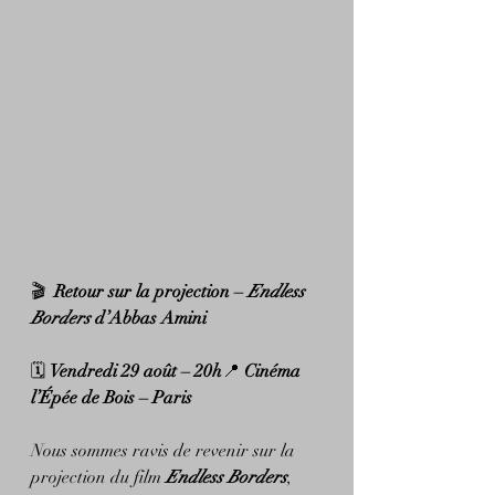
🎬  
Retour sur la projection – 
Endless 
Borders
 d’Abbas Amini
🗓 
Vendredi 29 août – 20h
📍 
Cinéma 
l’Épée de Bois – Paris
Nous sommes ravis de revenir sur la 
projection du film 
Endless Borders
, 