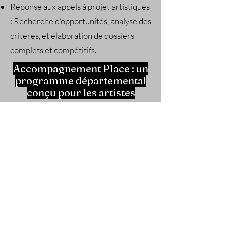
Réponse aux appels à projet artistiques
: Recherche d’opportunités, analyse des
critères, et élaboration de dossiers
complets et compétitifs.
Accompagnement Place : un
programme départemental
conçu pour les artistes
Nous accompagnons nos artistes dans
la création d'un compte France Travail
pour accéder à un suivi personnalisé et
à des dispositifs d’aide dédiés aux
professionnels du secteur culturel.
Nous vous aidons également à vous
inscrire sur France Travail Spectacle,
un service spécifique pour les artistes