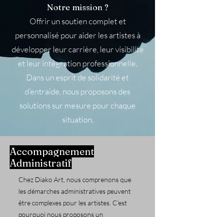
Notre mission ?
Offrir un soutien complet et
personnalisé pour aider les artistes à
développer leur carrière, leur visibilité
et leur intégration professionnelle.
Dans un esprit de solidarité et
d’entraide, nous proposons des
solutions sur mesure pour chaque
situation.
​Accompagnement
Administratif
Chez Diako Art, nous comprenons que
les démarches administratives peuvent
être complexes pour les artistes. C’est
pourquoi nous proposons un