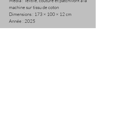
Média : Textile, couture et patchwork à la
machine sur tissu de coton
Dimensions : 173 × 100 × 12 cm
Année : 2025