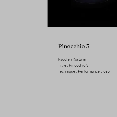
Pinocchio 3
Raoofeh Rostami
Titre : Pinocchio 3
Technique : Performance vidéo