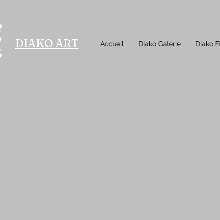
DIAKO ART
Accueil
Diako Galerie
Diako F